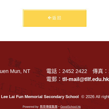
返 回
Tuen Mun, NT
電話：2452 2422
傳真：2
電郵：
tll-mail@tllf.edu.h
Lee Lai Fun Memorial Secondary School
© 2026 All righ
Powered by
教育傳媒集團
‧
GoodSchool.hk