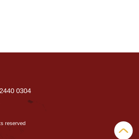
440 0304
k
ts reserved