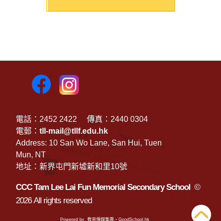
電話：2452 2422
傳真：2440 0304
電郵：
tll-mail@tllf.edu.hk
Address: 10 San Wo Lane, San Hui, Tuen
Mun, NT
地址：新界屯門新墟新和里10號
CCC Tam Lee Lai Fun Memorial Secondary School
©
2026 All rights reserved
Powered by
教育傳媒集團
‧
GoodSchool.hk