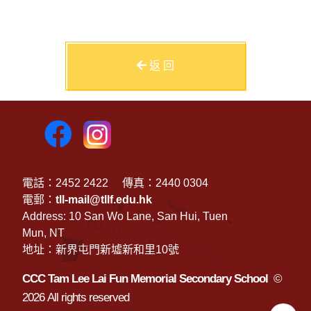
返 回
電話：2452 2422
傳真：2440 0304
電郵：
tll-mail@tllf.edu.hk
Address: 10 San Wo Lane, San Hui, Tuen
Mun, NT
地址：新界屯門新墟新和里10號
CCC Tam Lee Lai Fun Memorial Secondary School
©
2026 All rights reserved